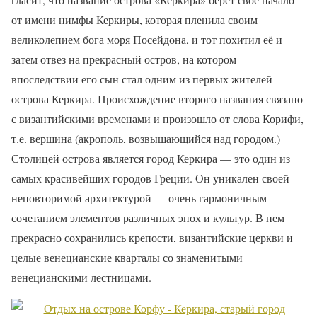
от имени нимфы Керкиры, которая пленила своим
великолепием бога моря Посейдона, и тот похитил её и
затем отвез на прекрасный остров, на котором
впоследствии его сын стал одним из первых жителей
острова Керкира. Происхождение второго названия связано
с византийскими временами и произошло от слова Корифи,
т.е. вершина (акрополь, возвышающийся над городом.)
Столицей острова является город Керкира — это один из
самых красивейших городов Греции. Он уникален своей
неповторимой архитектурой — очень гармоничным
сочетанием элементов различных эпох и культур. В нем
прекрасно сохранились крепости, византийские церкви и
целые венецианские кварталы со знаменитыми
венецианскими лестницами.