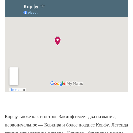
Корфу также как и остров Закинф имеет два названия,
первоначальное — Керкира и более позднее Корфу. Легенда
гласит, что название острова «Керкира» берет свое начало