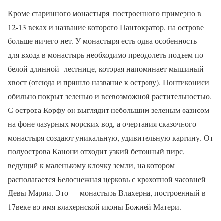
Кроме старинного монастыря, построенного примерно в
12-13 веках и название которого Пантократор, на острове
больше ничего нет. У монастыря есть одна особенность —
для входа в монастырь необходимо преодолеть подъем по
белой длинной
лестнице, которая напоминает мышиный
хвост (отсюда и пришло название к острову). Понтикониси
обильно покрыт зеленью и всевозможной растительностью.
С острова Корфу он выглядит небольшим зеленым оазисом
на фоне лазурных морских вод, а очертания сказочного
монастыря создают уникальную, удивительную картину. От
полуострова Канони отходит узкий бетонный пирс,
ведущий к маленькому клочку земли, на котором
располагается Белоснежная церковь с крохотной часовней
Девы Марии. Это — монастырь Влахерна, построенный в
17веке во имя влахернской иконы Божией Матери.