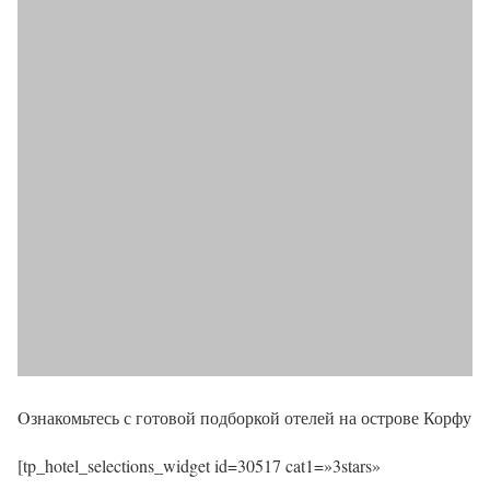
Oзнакомьтесь с готовой подборкой отелей на острове Корфу
[tp_hotel_selections_widget id=30517 cat1=»3stars»